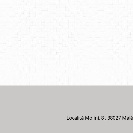
Località Molini, 8 , 38027 Mal