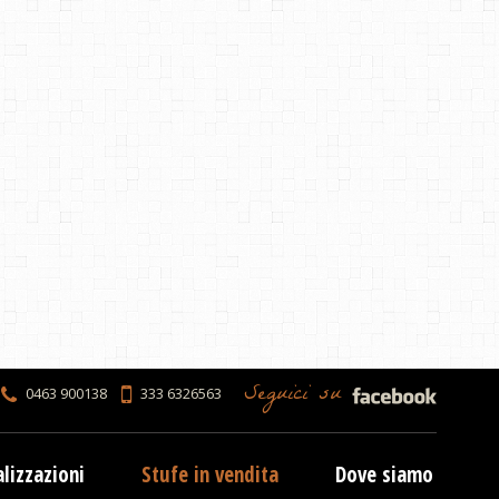
Seguici su
0463 900138
333 6326563
lizzazioni
Stufe in vendita
Dove siamo