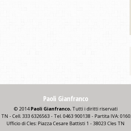
Paoli Gianfranco
© 2014
Paoli Gianfranco.
Tutti i diritti riservati
è TN - Cell. 333 6326563 - Tel. 0463 900138 - Partita IVA: 01
Ufficio di Cles: Piazza Cesare Battisti 1 - 38023 Cles TN