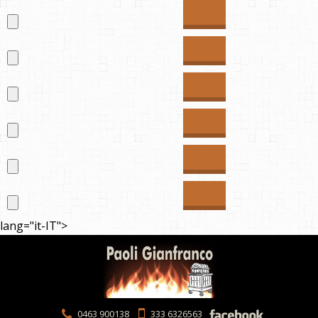
lang="it-IT">
0463 900138
333 6326563